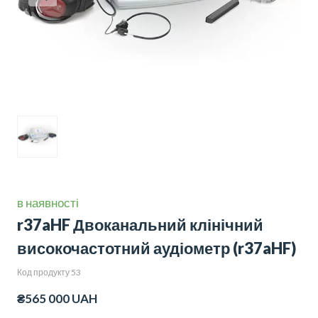
в наявності
r37aHF Двоканальний клінічний
високочастотний аудіометр
(r37aHF)
Код продукту 53
₴565 000 UAH