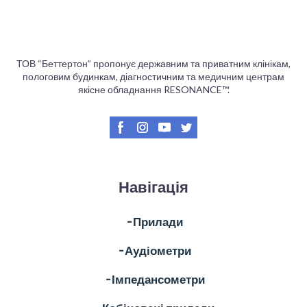
ТОВ “Беттертон” пропонує державним та приватним клінікам,
пологовим будинкам, діагностичним та медичним центрам
якісне обладнання RESONANCE™.
Навігація
╶ Прилади
╶ Аудіометри
╶ Імпедансометри