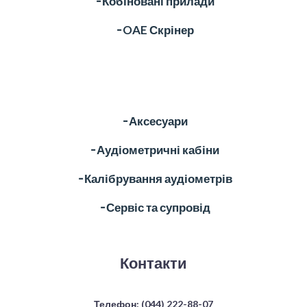
╶ Кобіновані прилади
╶ OAE Скрінер
╶ Аксесуари
╶ Аудіометричні кабіни
╶ Калібрування аудіометрів
╶ Сервіс та супровід
Контакти
Телефон:
(044) 222-88-07