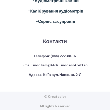
╶ Аудіометричні кабіни
╶ Калібрування аудіометрів
╶ Сервіс та супровід
Контакти
Телефон:
(044) 222-88-07
Email:
moc.liamg%40au.moc.enotretteb
Адреса: Київ вул. Нивська, 2-Л
© Created by
All rights Reserved