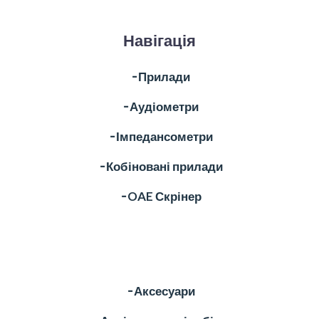
Навігація
╶ Прилади
╶ Аудіометри
╶ Імпедансометри
╶ Кобіновані прилади
╶ OAE Скрінер
╶ Аксесуари