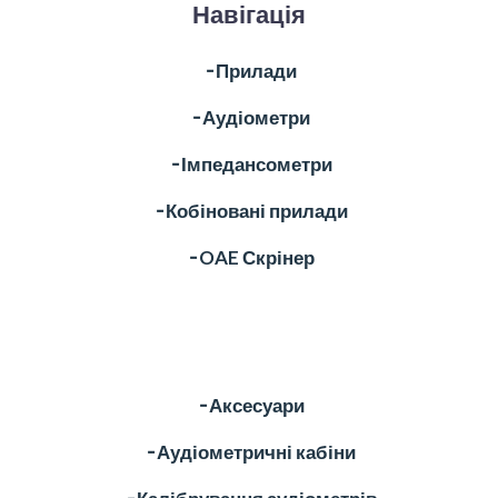
Навігація
╶ Прилади
╶ Аудіометри
╶ Імпедансометри
╶ Кобіновані прилади
╶ OAE Скрінер
╶ Аксесуари
╶ Аудіометричні кабіни