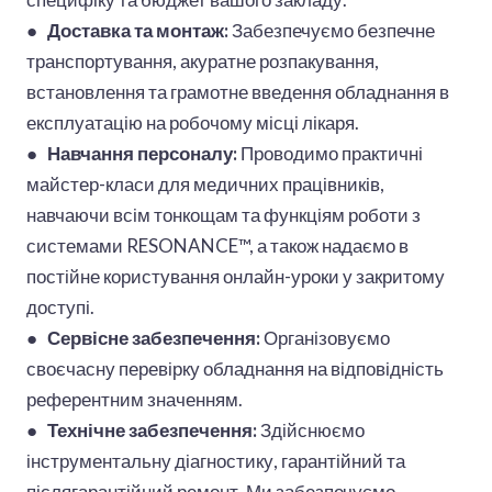
●
Доставка та монтаж:
Забезпечуємо безпечне
транспортування, акуратне розпакування,
встановлення та грамотне введення обладнання в
експлуатацію на робочому місці лікаря.
●
Навчання персоналу:
Проводимо практичні
майстер-класи для медичних працівників,
навчаючи всім тонкощам та функціям роботи з
системами RESONANCE™, а також надаємо в
постійне користування онлайн-уроки у закритому
доступі.
●
Сервісне забезпечення:
Організовуємо
своєчасну перевірку обладнання на відповідність
референтним значенням.
●
Технічне забезпечення:
Здійснюємо
інструментальну діагностику, гарантійний та
післягарантійний ремонт. Ми забезпечуємо