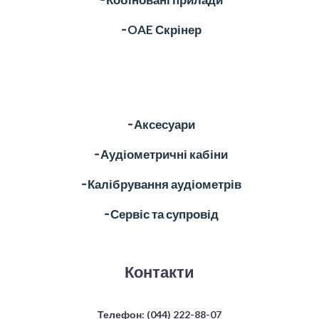
╶ OAE Скрінер
╶ Аксесуари
╶ Аудіометричні кабіни
╶ Калібрування аудіометрів
╶ Сервіс та супровід
Контакти
Телефон:
(044) 222-88-07