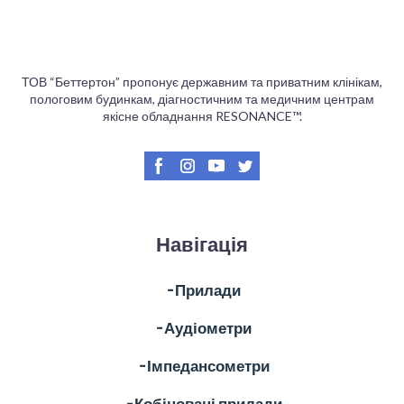
ТОВ “Беттертон” пропонує державним та приватним клінікам,
пологовим будинкам, діагностичним та медичним центрам
якісне обладнання RESONANCE™.
Навігація
╶ Прилади
╶ Аудіометри
╶ Імпедансометри
╶ Кобіновані прилади