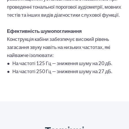
проведенні тональної порогової аудіометрії, мовних
тестів та інших видів діагностики слухової функції.
Ефективність шумопоглинання
Конструкція кабіни забезпечує високий рівень
загасання звуку навіть на низьких частотах, які
найважче ізолювати:
●
На частоті 125 Гц — зниження шуму на 20 дБ.
●
На частоті 250 Гц — зниження шуму на 27 дБ.