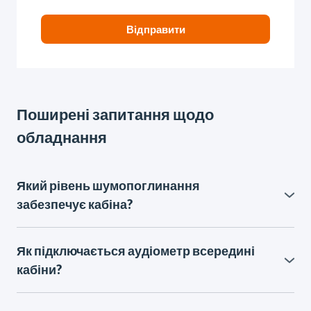
Відправити
Поширені запитання щодо
обладнання
Який рівень шумопоглинання
забезпечує кабіна?
Наші кабіни розроблені для максимальної ізоляції
від зовнішнього шуму, що критично важливо для
Як підключається аудіометр всередині
точності аудіометрії. Ефективність
кабіни?
шумопоглинання становить від 20 дБ на низьких
Кабіна оснащена універсальною комутаційною
частотах (125 Гц) до 45-50 дБ на високих частотах.
панеллю (Jack-panel).