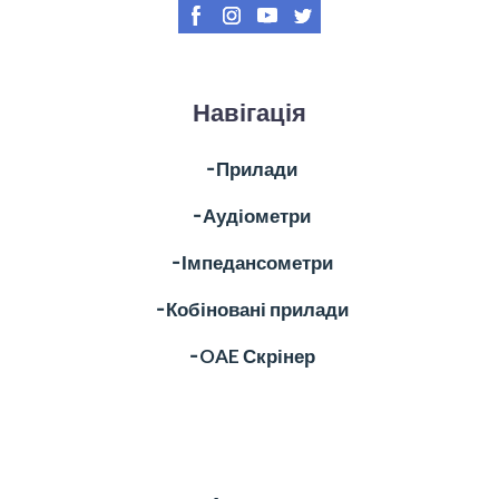
Навігація
╶ Прилади
╶ Аудіометри
╶ Імпедансометри
╶ Кобіновані прилади
╶ OAE Скрінер