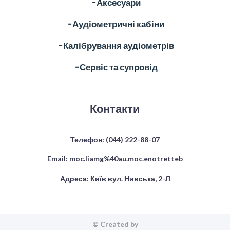
╶ Аксесуари
╶ Аудіометричні кабіни
╶ Калібрування аудіометрів
╶ Сервіс та супровід
Контакти
Телефон:
(044) 222-88-07
Email:
moc.liamg%40au.moc.enotretteb
Адреса: Київ вул. Нивська, 2-Л
© Created by