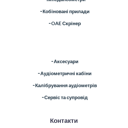
╶ Кобіновані прилади
╶ OAE Скрінер
╶ Аксесуари
╶ Аудіометричні кабіни
╶ Калібрування аудіометрів
╶ Сервіс та супровід
Контакти