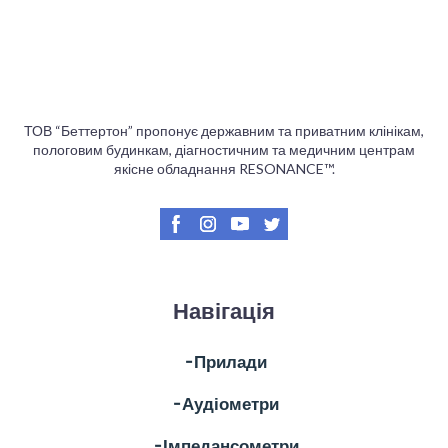
ТОВ “Беттертон” пропонує державним та приватним клінікам,
пологовим будинкам, діагностичним та медичним центрам
якісне обладнання RESONANCE™.
Навігація
╶ Прилади
╶ Аудіометри
╶ Імпедансометри