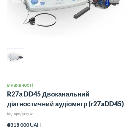
в наявності
R27а DD45 Двоканальний
діагностичний аудіометр
(r27aDD45)
Код продукту 41
₴318 000 UAH