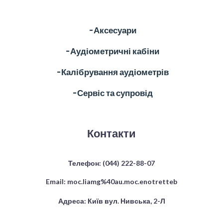
╶ Аксесуари
╶ Аудіометричні кабіни
╶ Калібрування аудіометрів
╶ Сервіс та супровід
Контакти
Телефон:
(044) 222-88-07
Email:
moc.liamg%40au.moc.enotretteb
Адреса: Київ вул. Нивська, 2-Л