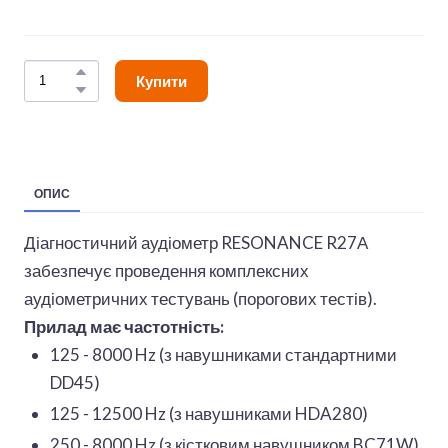
Купити
ОПИС
Діагностичний аудіометр RESONANCE R27А
забезпечує проведення комплексних
аудіометричних тестувань (порогових тестів).
Прилад має частотність:
125 - 8000 Hz (з навушниками стандартними
DD45)
125 - 12500 Hz (з навушниками HDA280)
250 - 8000 Hz (з кістковим навушником BC71W).