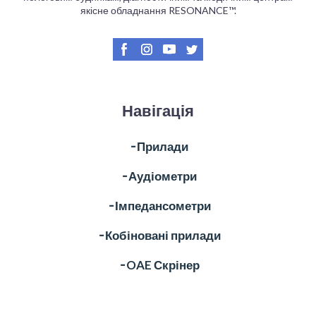
якісне обладнання RESONANCE™.
Навігація
╶ Прилади
╶ Аудіометри
╶ Імпедансометри
╶ Кобіновані прилади
╶ OAE Скрінер