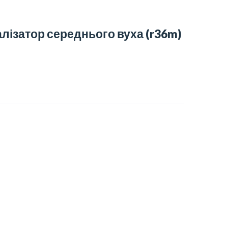
алізатор середнього вуха
(r36m)