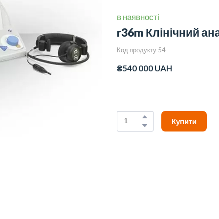
в наявності
r36m Клінічний ан
Код продукту 54
₴540 000 UAH
Купити