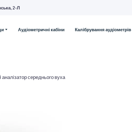
вська, 2-Л
ди
Аудіометричні кабіни
Калібрування аудіометрів
 аналізатор середнього вуха