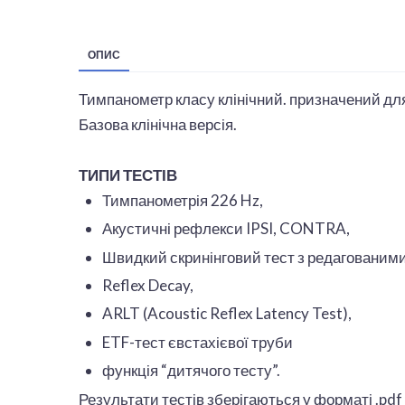
ОПИС
Тимпанометр класу клінічний. призначений для 
Базова клінічна версія.
ТИПИ ТЕСТІВ
Тимпанометрія 226 Hz,
Акустичні рефлекси IPSI, CONTRA,
Швидкий скринінговий тест з редагованим
Reflex Decay,
ARLT (Acoustic Reflex Latency Test),
ETF-тест євстахієвої труби
функція “дитячого тесту”.
Результати тестів зберігаються у форматі .pdf 