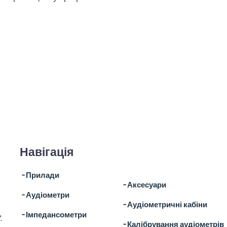
Навігація
╶ Прилади
╶ Аксесуари
╶ Аудіометри
╶ Аудіометричні кабіни
╶ Імпедансометри
.
╶ Калібрування аудіометрів