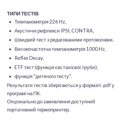
ТИПИ ТЕСТІВ
Тимпанометрія 226 Hz,
Акустичні рефлекси IPSI, CONTRA,
Швидкий тест з редагованими протоколами,
Високочастотна тимпанометрія 1000 Hz,
Reflex Decay,
ETF тест (функція євстахієвої труби),
функція “дитячого тесту”.
Результати тестів зберігаються у форматі .pdf у
програмі на ПК.
Опціонально до замовлення доступний
портативний термопринтер.