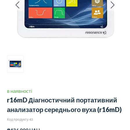
в наявності
r16mD Діагностичний портативний
анализатор середнього вуха
(r16mD)
Код продукту 43