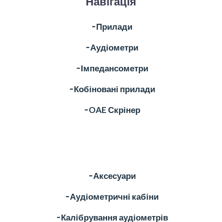
Навігація
╶ Прилади
╶ Аудіометри
╶ Імпедансометри
╶ Кобіновані прилади
╶ OAE Скрінер
╶ Аксесуари
╶ Аудіометричні кабіни
╶ Калібрування аудіометрів