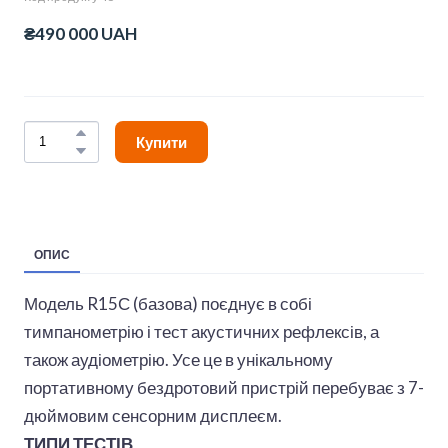
₴490 000 UAH
Купити
ОПИС
Модель R15С (базова) поєднує в собі
тимпанометрію і тест акустичних рефлексів, а
також аудіометрію. Усе це в унікальному
портативному бездротовий пристрій перебуває з 7-
дюймовим сенсорним дисплеєм.
ТИПИ ТЕСТІВ