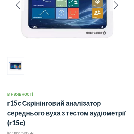
в наявності
r15c Скрінінговий аналізатор
середнього вуха з тестом аудіометрії
(r15c)
Код продукту 46