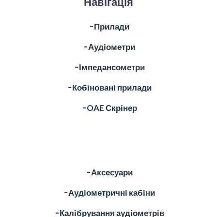
Навігація
╶ Прилади
╶ Аудіометри
╶ Імпедансометри
╶ Кобіновані прилади
╶ OAE Скрінер
╶ Аксесуари
╶ Аудіометричні кабіни
╶ Калібрування аудіометрів