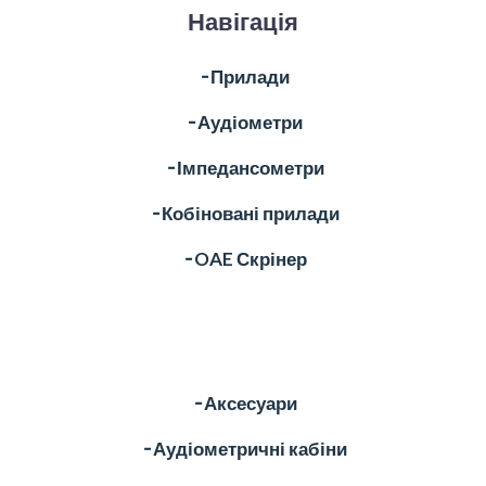
Навігація
╶ Прилади
╶ Аудіометри
╶ Імпедансометри
╶ Кобіновані прилади
╶ OAE Скрінер
╶ Аксесуари
╶ Аудіометричні кабіни